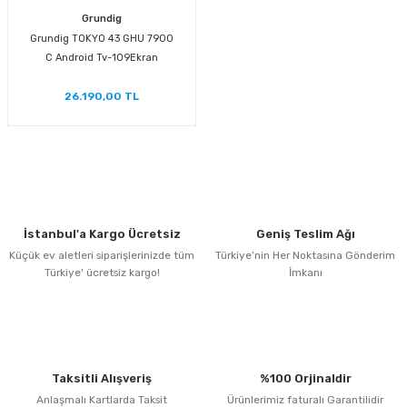
Grundig
Grundig TOKYO 43 GHU 7900
C Android Tv-109Ekran
26.190,00 TL
İstanbul'a Kargo Ücretsiz
Geniş Teslim Ağı
Küçük ev aletleri siparişlerinizde tüm
Türkiye’nin Her Noktasına Gönderim
Türkiye' ücretsiz kargo!
İmkanı
Taksitli Alışveriş
%100 Orjinaldir
Anlaşmalı Kartlarda Taksit
Ürünlerimiz faturalı Garantilidir