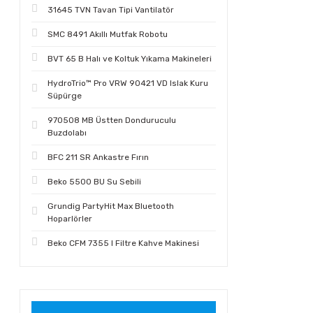
31645 TVN Tavan Tipi Vantilatör
SMC 8491 Akıllı Mutfak Robotu
BVT 65 B Halı ve Koltuk Yıkama Makineleri
HydroTrio™ Pro VRW 90421 VD Islak Kuru
Süpürge
970508 MB Üstten Donduruculu
Buzdolabı
BFC 211 SR Ankastre Fırın
Beko 5500 BU Su Sebili
Grundig PartyHit Max Bluetooth
Hoparlörler
Beko CFM 7355 I Filtre Kahve Makinesi