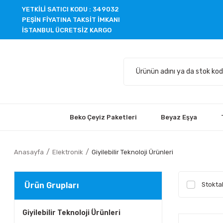
YETKİLİ SATICI KODU : 349032
PEŞİN FİYATINA TAKSİT İMKANI
İSTANBUL ÜCRETSİZ KARGO
Beko Çeyiz Paketleri
Beyaz Eşya
Anasayfa
Elektronik
Giyilebilir Teknoloji Ürünleri
Ürün Grupları
Stoktak
Giyilebilir Teknoloji Ürünleri