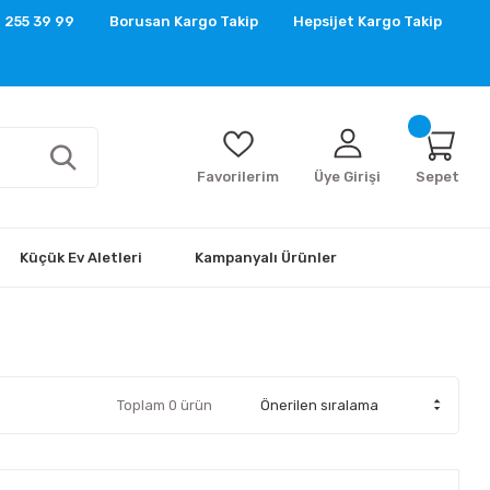
 255 39 99
Borusan Kargo Takip
Hepsijet Kargo Takip
Favorilerim
Üye Girişi
Sepet
Küçük Ev Aletleri
Kampanyalı Ürünler
Toplam 0 ürün