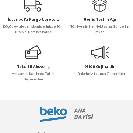
rları
rünleri
BFM 410 LEBB
BSOML D 611 EB
Ankastre Mikrodalga Fırınlar
Narenciye Sıkacağı
İstanbul'a Kargo Ücretsiz
Geniş Teslim Ağı
nlar
lleri
ihazları
HTZG 64121 SW
Ankastre Kurutmalı Çamaşır Makinesi
Termoslar
Küçük ev aletleri siparişlerinizde tüm
Türkiye’nin Her Noktasına Gönderim
Türkiye' ücretsiz kargo!
İmkanı
r
Sistemleri
ri
er
i
Taksitli Alışveriş
%100 Orjinaldir
Anlaşmalı Kartlarda Taksit
Ürünlerimiz faturalı Garantilidir
Seçenekleri