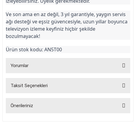
izleyebilirsiniz. Üyelik gerekmektedir.
Ve son ama en az değil, 3 yıl garantiyle, yaygın servis 
ağı desteği ve eşsiz güvencesiyle, uzun yıllar boyunca 
televizyon izleme keyfiniz hiçbir şekilde 
bozulmayacak!
Ürün stok kodu: AN5T00
Yorumlar
Taksit Seçenekleri
Grundig TOKYO 43 GHU 7900 C Android
Önerileriniz
Tv-109Ekran
Grundig TOKYO 43 GHU 7900 C Android Tv, uygun boyutu ve yüksek
Bu ürünün fiyat bilgisi, resim, ürün açıklamalarında ve diğer
çözünürlüğü ile evde keyifli bir seyir deneyimi sunuyor. Akıllı özellikleri
konularda yetersiz gördüğünüz noktaları öneri formunu
sayesinde favori uygulamalarımı kolayca kullanabiliyorum.
kullanarak tarafımıza iletebilirsiniz.