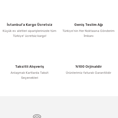
Görüş ve önerileriniz için teşekkür ederiz.
S... A... | 28/04/2023
Ürün resmi kalitesiz, bozuk veya görüntülenemiyor.
Yorum Yaz
Ürün açıklamasında eksik bilgiler bulunuyor.
İstanbul'a Kargo Ücretsiz
Geniş Teslim Ağı
Ürün bilgilerinde hatalar bulunuyor.
Küçük ev aletleri siparişlerinizde tüm
Türkiye’nin Her Noktasına Gönderim
Türkiye' ücretsiz kargo!
İmkanı
Ürün fiyatı diğer sitelerden daha pahalı.
Bu ürüne benzer farklı alternatifler olmalı.
Taksitli Alışveriş
%100 Orjinaldir
Anlaşmalı Kartlarda Taksit
Ürünlerimiz faturalı Garantilidir
Seçenekleri
Gönder