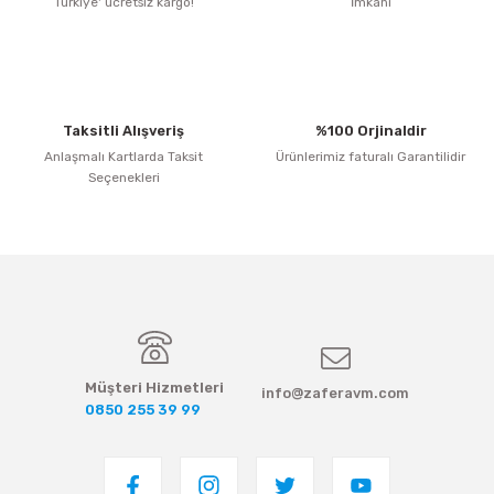
Türkiye' ücretsiz kargo!
İmkanı
Ürün fiyatı diğer sitelerden daha pahalı.
Bu ürüne benzer farklı alternatifler olmalı.
Taksitli Alışveriş
%100 Orjinaldir
Anlaşmalı Kartlarda Taksit
Ürünlerimiz faturalı Garantilidir
Seçenekleri
Gönder
Müşteri Hizmetleri
info@zaferavm.com
0850 255 39 99