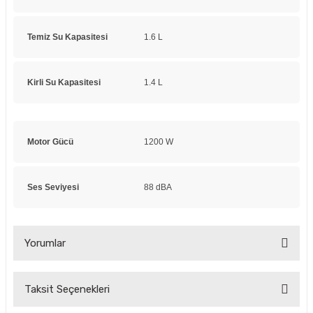
Temiz Su Kapasitesi
1.6 L
Kirli Su Kapasitesi
1.4 L
Motor Gücü
1200 W
Ses Seviyesi
88 dBA
Yorumlar
Taksit Seçenekleri
Bu ürüne ilk yorumu siz yapın!