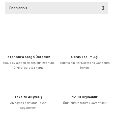
Önerileriniz
Yorum Yaz
Bu ürünün fiyat bilgisi, resim, ürün açıklamalarında ve diğer
konularda yetersiz gördüğünüz noktaları öneri formunu
kullanarak tarafımıza iletebilirsiniz.
Görüş ve önerileriniz için teşekkür ederiz.
Ürün resmi kalitesiz, bozuk veya görüntülenemiyor.
Ürün açıklamasında eksik bilgiler bulunuyor.
İstanbul'a Kargo Ücretsiz
Geniş Teslim Ağı
Ürün bilgilerinde hatalar bulunuyor.
Küçük ev aletleri siparişlerinizde tüm
Türkiye’nin Her Noktasına Gönderim
Türkiye' ücretsiz kargo!
İmkanı
Ürün fiyatı diğer sitelerden daha pahalı.
Bu ürüne benzer farklı alternatifler olmalı.
Taksitli Alışveriş
%100 Orjinaldir
Anlaşmalı Kartlarda Taksit
Ürünlerimiz faturalı Garantilidir
Seçenekleri
Gönder