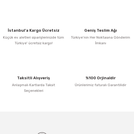
Görüş ve önerileriniz için teşekkür ederiz.
Yorum Yaz
Ürün resmi kalitesiz, bozuk veya görüntülenemiyor.
Ürün açıklamasında eksik bilgiler bulunuyor.
İstanbul'a Kargo Ücretsiz
Geniş Teslim Ağı
Ürün bilgilerinde hatalar bulunuyor.
Küçük ev aletleri siparişlerinizde tüm
Türkiye’nin Her Noktasına Gönderim
Türkiye' ücretsiz kargo!
İmkanı
Ürün fiyatı diğer sitelerden daha pahalı.
Bu ürüne benzer farklı alternatifler olmalı.
Taksitli Alışveriş
%100 Orjinaldir
Anlaşmalı Kartlarda Taksit
Ürünlerimiz faturalı Garantilidir
Seçenekleri
Gönder