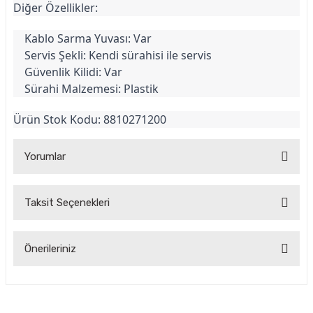
Diğer Özellikler:
Kablo Sarma Yuvası: Var
Servis Şekli: Kendi sürahisi ile servis
Güvenlik Kilidi: Var
Sürahi Malzemesi: Plastik
Ürün Stok Kodu: 8810271200
Yorumlar
Taksit Seçenekleri
Beko BKK 2145 Katı Meyve Sıkacağı
Önerileriniz
Beko BKK 2145 Katı Meyve Sıkacağı, mükemmel bir meyve sıkacağı. Hem tasarımı
hem de performansı çok başarılı. Meyvelerin suyunu kolayca çıkarıyor ve posası
Bu ürünün fiyat bilgisi, resim, ürün açıklamalarında ve diğer
oldukça kuru kalıyor.
konularda yetersiz gördüğünüz noktaları öneri formunu
S... A... | 23/03/2023
kullanarak tarafımıza iletebilirsiniz.