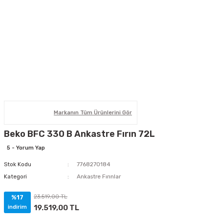
Markanın Tüm Ürünlerini Gör
Beko BFC 330 B Ankastre Fırın 72L
5 - Yorum Yap
Stok Kodu
7768270184
Kategori
Ankastre Fırınlar
23.519,00 TL
%17
19.519,00 TL
indirim