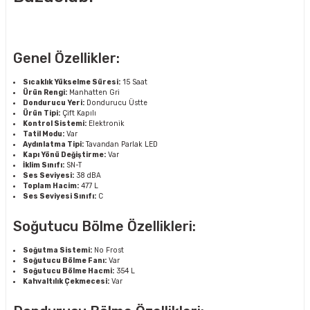
Genel Özellikler:
Sıcaklık Yükselme Süresi:
15 Saat
Ürün Rengi:
Manhatten Gri
Dondurucu Yeri:
Dondurucu Üstte
Ürün Tipi:
Çift Kapılı
Kontrol Sistemi:
Elektronik
Tatil Modu:
Var
Aydınlatma Tipi:
Tavandan Parlak LED
Kapı Yönü Değiştirme:
Var
İklim Sınıfı:
SN-T
Ses Seviyesi:
38 dBA
Toplam Hacim:
477 L
Ses Seviyesi Sınıfı:
C
Soğutucu Bölme Özellikleri:
Soğutma Sistemi:
No Frost
Soğutucu Bölme Fanı:
Var
Soğutucu Bölme Hacmi:
354 L
Kahvaltılık Çekmecesi:
Var