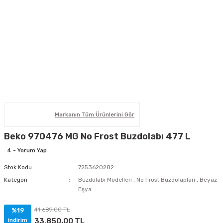
Markanın Tüm Ürünlerini Gör
Beko 970476 MG No Frost Buzdolabı 477 L
4 - Yorum Yap
Stok Kodu
7253620282
Kategori
Buzdolabı Modelleri
,
No Frost Buzdolapları
,
Beyaz
Eşya
41.689,00 TL
%19
33.850,00 TL
indirim