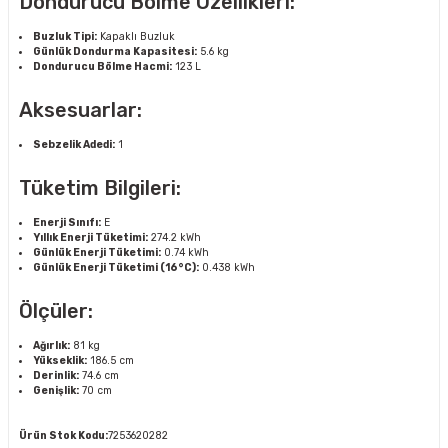
Dondurucu Bölme Özellikleri:
Buzluk Tipi:
Kapaklı Buzluk
Günlük Dondurma Kapasitesi:
5.6 kg
Dondurucu Bölme Hacmi:
123 L
Aksesuarlar:
Sebzelik Adedi:
1
Tüketim Bilgileri:
Enerji Sınıfı:
E
Yıllık Enerji Tüketimi:
274.2 kWh
Günlük Enerji Tüketimi:
0.74 kWh
Günlük Enerji Tüketimi (16°C):
0.438 kWh
Ölçüler:
Ağırlık:
81 kg
Yükseklik:
186.5 cm
Derinlik:
74.6 cm
Genişlik:
70 cm
Ürün Stok Kodu:
7253620282