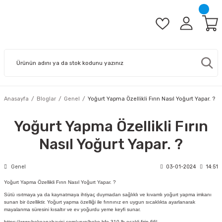
Anasayfa
Bloglar
Genel
Yoğurt Yapma Özellikli Fırın Nasıl Yoğurt Yapar. ?
Yoğurt Yapma Özellikli Fırın
Nasıl Yoğurt Yapar. ?
Genel
03-01-2024
14:51
Yoğurt Yapma Özellikli Fırın Nasıl Yoğurt Yapar. ?
Sütü ısıtmaya ya da kaynatmaya ihtiyaç duymadan sağlıklı ve kıvamlı yoğurt yapma imkanı
sunan bir özelliktir. Yoğurt yapma özelliği ile fırınınız en uygun sıcaklıkta ayarlanarak
mayalanma süresini kısaltır ve ev yoğurdu yeme keyfi sunar.
https://www.bekoanabayisi.com/urun/beko-bfe-310-lb-ocakli-firin-66l