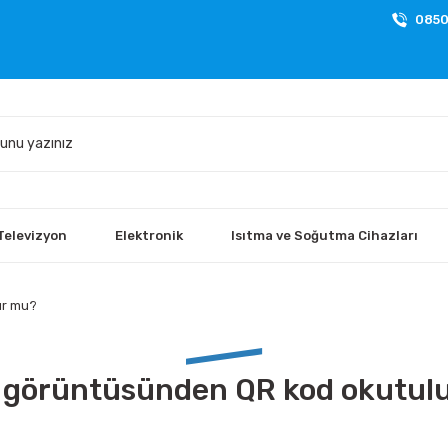
0850
Televizyon
Elektronik
Isıtma ve Soğutma Cihazları
ur mu?
 görüntüsünden QR kod okutul