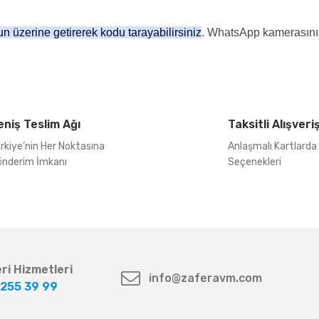
üzerine getirerek kodu tarayabilirsiniz
. WhatsApp kamerasını 
eniş Teslim Ağı
Taksitli Alışveri
rkiye’nin Her Noktasına
Anlaşmalı Kartlarda
nderim İmkanı
Seçenekleri
ri Hizmetleri
info@zaferavm.com
255 39 99