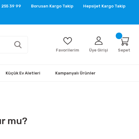
 255 39 99
Borusan Kargo Takip
Hepsijet Kargo Takip
Favorilerim
Üye Girişi
Sepet
Küçük Ev Aletleri
Kampanyalı Ürünler
ur mu?