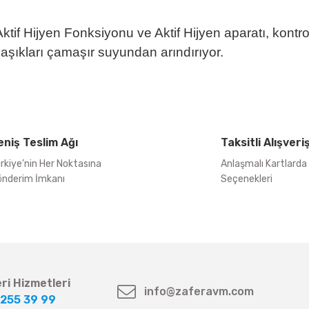
ktif Hijyen Fonksiyonu ve Aktif Hijyen aparatı, kontro
aşıkları çamaşır suyundan arındırıyor.
eniş Teslim Ağı
Taksitli Alışveri
rkiye’nin Her Noktasına
Anlaşmalı Kartlarda
nderim İmkanı
Seçenekleri
ri Hizmetleri
info@zaferavm.com
255 39 99