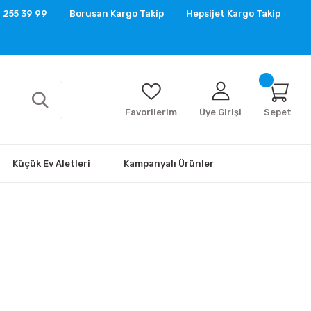
 255 39 99
Borusan Kargo Takip
Hepsijet Kargo Takip
Favorilerim
Üye Girişi
Sepet
Küçük Ev Aletleri
Kampanyalı Ürünler